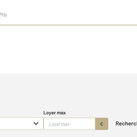
Pro
se
Loyer max
Recherc
€