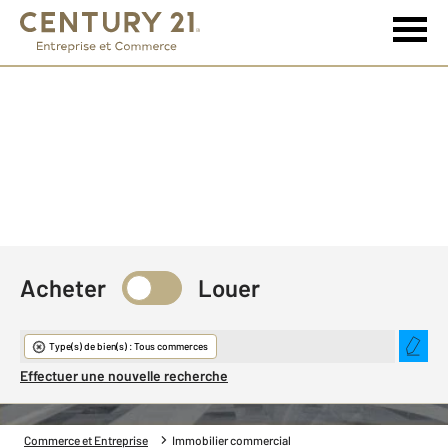
Acheter
Louer
Immobilier commercial
Type(s) de bien(s) : Tous commerces
Effectuer une nouvelle recherche
Commerce et Entreprise
Immobilier commercial