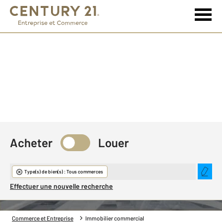
Acheter
Louer
Immobilier commercial
Type(s) de bien(s) : Tous commerces
Effectuer une nouvelle recherche
Commerce et Entreprise
Immobilier commercial