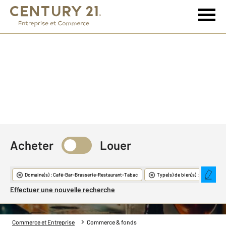
Acheter
Louer
Commerce & Fonds
Domaine(s) : Café-Bar-Brasserie-Restaurant-Tabac
Type(s) de bien(s) : Restaurati
Effectuer une nouvelle recherche
Commerce et Entreprise
Commerce & fonds