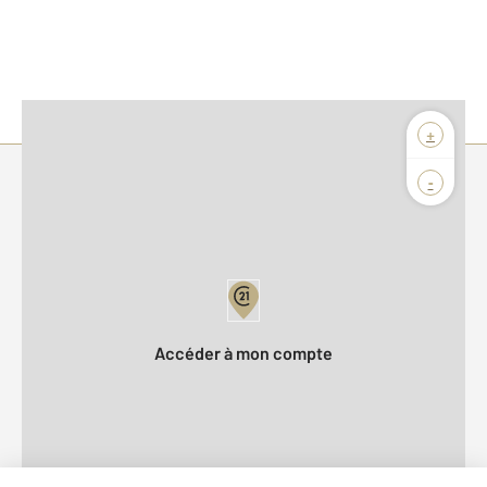
+
-
Parlons de vous, parlons biens
Votre compte :
Accéder à mon compte
Offres d'emploi
Devenir franchisé