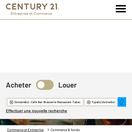
Acheter
Louer
Commerce & Fonds
Domaine(s) : Café-Bar-Brasserie-Restaurant-Tabac
Type(s) de bien(s) : Restaurant
Effectuer une nouvelle recherche
Commerce et Entreprise
Commerce & fonds