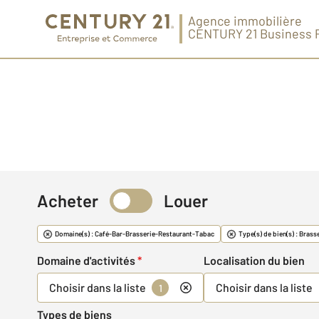
Agence immobilière
CENTURY 21 Business 
Acheter
Louer
Commerce & Fonds
Domaine(s) : Café-Bar-Brasserie-Restaurant-Tabac
Type(s) de bien(s) : Brass
Domaine d'activités
*
Localisation du bien
Choisir dans la liste
Choisir dans la liste
1
Types de biens