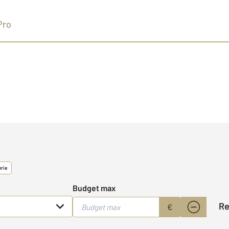
Pro
erie
Budget max
R
€