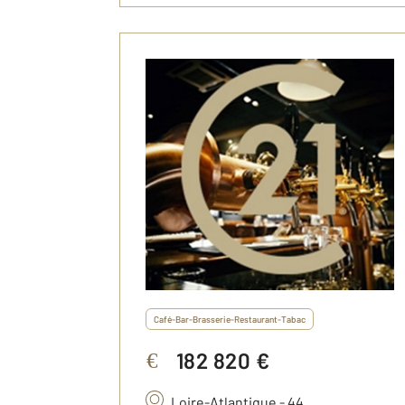
Café-Bar-Brasserie-Restaurant-Tabac
182 820 €
€
Loire-Atlantique - 44