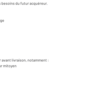
 besoins du futur acquéreur.
age
r avant livraison, notamment :
mur mitoyen