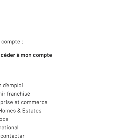
 compte :
Accéder à mon compte
s d'emploi
ir franchisé
eprise et commerce
 Homes & Estates
opos
national
contacter