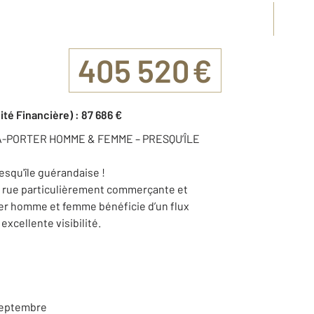
405 520 €
ité Financière) : 87 686 €
-PORTER HOMME & FEMME – PRESQU’ÎLE
esqu'île guérandaise !
e rue particulièrement commerçante et
er homme et femme bénéficie d’un flux
excellente visibilité.
septembre