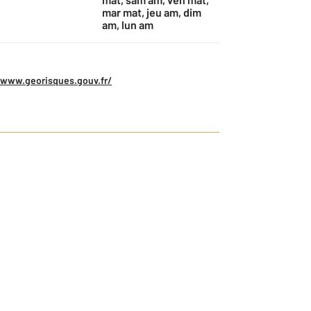
mar mat, jeu am, dim
am, lun am
/www.georisques.gouv.fr/