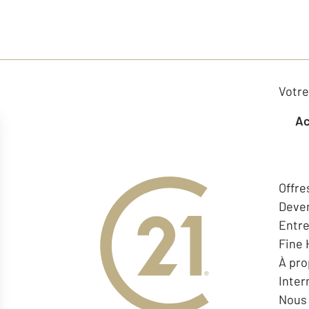
Votre
Offre
Deven
Entr
Fine
À pr
Inter
Nous 