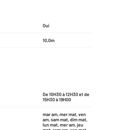
Oui
10,0m
De 10H30 à 12H30 et de
15H30 à 19H00
mar am, mer mat, ven
am, sam mat, dim mat,
lun mat, mer am, jeu
mat, sam am, ven mat,