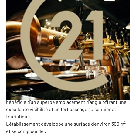
300 m
-
Loire-Atlantique - 44
Ref: 37418344
182 820 €
PERF (Potentiel de l'Entreprise et Rentabilité Financière)
: 51 384 €
À VENDRE – Fonds de commerce BAR RESTAURANT –
Presqu’île Guérandaise – Emplacement premium proche
plages
Situé sur la très recherchée Presqu’île Guérandaise, à
proximité immédiate des plages, ce bar-restaurant
bénéficie d’un superbe emplacement d’angle offrant une
excellente visibilité et un fort passage saisonnier et
touristique.
L’établissement développe une surface d’environ 300 m²
et se compose de :