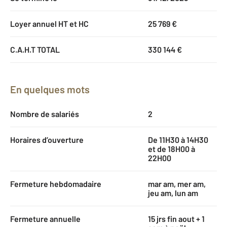
Loyer annuel HT et HC
25 769 €
C.A.H.T TOTAL
330 144 €
En quelques mots
Nombre de salariés
2
Horaires d’ouverture
De 11H30 à 14H30
et de 18H00 à
22H00
Fermeture hebdomadaire
mar am, mer am,
jeu am, lun am
Fermeture annuelle
15 jrs fin aout + 1