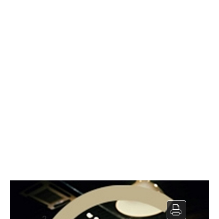
BarBrasserie à vendre
2