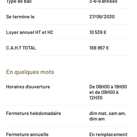
Type de bail
3-6-9 années
Se termine le
27/06/2030
Loyer annuel HT et HC
10 539 €
C.A.H.T TOTAL
188 957 €
En quelques mots
Horaires d'ouverture
De 06H00 à 19H00
et de 09H00 à
12H30
Fermeture hebdomadaire
dim mat, sam am,
dim am
Fermeture annuelle
En remplacement