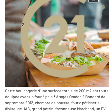
à
emporterChocolatierPâtisserie
à vendre
2
200 m
-
Loire-Atlantique - 44
Ref: 37418108
240 000 €
PERF (Potentiel de l'Entreprise et Rentabilité Financière) :
80 699 €
BOULANGERIE-PATISSERIE idéalement située dans une
commune en plein développement en couronne Nantaises.
Cette boulangerie d'une surface totale de 200 m2 est toute
équipée avec un four à pain 3 étages Oméga 2 Bongard de
septembre 2013, chambre de pousse, four à pâtisserie,
diviseuse JAC, grand pétrin, façonneuse Marchand, un PV