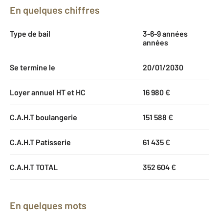
En quelques chiffres
Type de bail
3-6-9 années
années
Se termine le
20/01/2030
Loyer annuel HT et HC
16 980 €
C.A.H.T boulangerie
151 588 €
C.A.H.T Patisserie
61 435 €
C.A.H.T TOTAL
352 604 €
En quelques mots