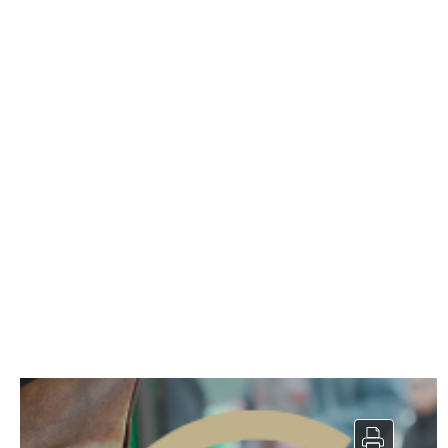
BoulangerieSandwicherieVente